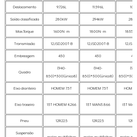
Deslocamento
9.726L
11.596L
10,8
Saída classificada
280kW
294kW
283
Max.Torque
1600N·m
1800N·m
18350
Transmissão
12JSD200T-B
12JSD200T-B
12JSD
Embreagem
430
430
43
(940-
(940-
(940
Quadro
850)*300(único8)
850)*300(único8)
850)*300(
Eixo dianteiro
HOMEM 7.5T
HOMEM 7.5T
HOMEM 
Eixo traseiro
13T HOMEM 4.266
13T MAN3.866
I3T MAN
Pneu
12R22.5
12R22.5
12R22
Suspensão
molas multifolhas
molas multifolhas
molas mult