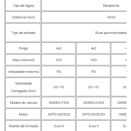
Tipo de lógica
Recipiente
Distância (km)
≤500
Tipo de estrada
Ruas pavimentadas
Dirigir
4x2
4x2
4x2
Peso máximo)
≤50
≤50
≤5
Velocidade máxima
90
90
90
Velocidade
50~70
50~70
50~
Carregada (km)
Modelo do veículo
SX4185JT361
SX4185JU361
SX4185J
Motor
WP10.380E22
WP12.400E201
ISME38
Padrão de Emissão
Euro II
Euro II
Euro I