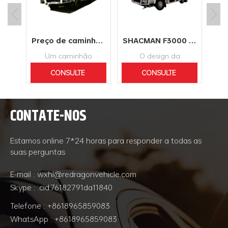
Caminhão de reboque F3000 do fabricante e fornecedor para preço de venda
Preço de caminhão basculante SHACMAN F3000 Dump Full Drive para venda
SHACMAN F3000 Novo Caminhão Tanque Aspersor Motor Weichai Diesel Água Atacado
Um caminhão
O design da
basculante, também
carroceria totalmente
car
CONSULTE
CONSULTE
to a
conhecido como
novo, tecnologia
n
rte
caminhão basculante,
avançada de
MAIS
MAIS
nel
reboque basculante,
isolamento acústico e
iso
CONTATE-NOS
reboque basculante,
estrutura reforçada
es
INFORMAÇÃO
INFORMAÇÃO
caminhão basculante
da carroceria da
d
ou caminhão
cabine, sistema de
ca
Estamos online 7*24 horas para responder a todas as
basculante ou um
suspensão a ar de
su
suas perguntas
dumper, é usado
quatro pontos, porta
qua
para transportar
da cabine selada de
da 
E-mail : wxhl@redragonvehicle.com
materiais para
camada dupla e
c
Skype : .cid.76182791da11840
construção, bem
controle climático
co
como carvão.
automático
Telefone : +8618965859083
controlado
WhatsApp : +8618965859083
eletronicamente
e