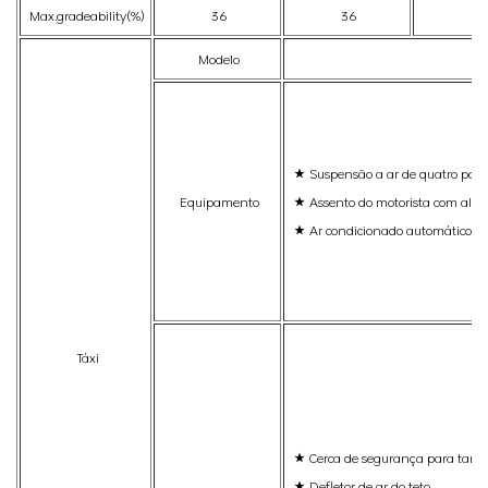
Max.gradeability(%)
36
36
37
Modelo
★ Suspensão a ar de quatro pont
Equipamento
★ Assento do motorista com almo
★ Ar condicionado automático
Táxi
★ Cerca de segurança para tanq
★ Defletor de ar do teto