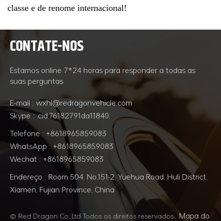
classe e de renome internacional!
CONTATE-NOS
Estamos online 7*24 horas para responder a todas as
suas perguntas
E-mail : wxhl@redragonvehicle.com
Skype : .cid.76182791da11840
Telefone : +8618965859083
WhatsApp : +8618965859083
Wechat : +8618965859083
Endereço : Room 504, No.151-2, Yuehua Road, Huli District,
Xiamen, Fujian Province, China
Mapa do
© Red Dragon Co.,Ltd Todos os direitos reservados.