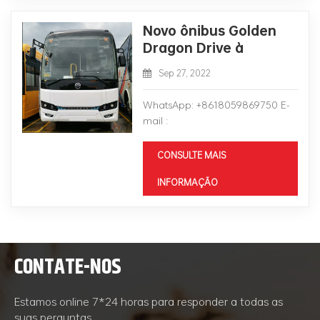
Novo ônibus Golden
Dragon Drive à
esquerda
Sep 27, 2022
WhatsApp: +8618059869750 E-
mail :
wxhl@redragonvehicle.com
CONSULTE MAIS
INFORMAÇÃO
CONTATE-NOS
Estamos online 7*24 horas para responder a todas as
suas perguntas