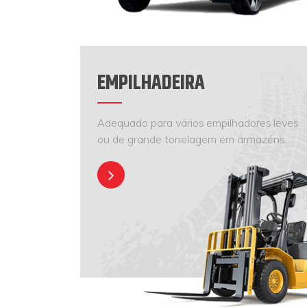
EMPILHADEIRA
Adequado para vários empilhadores leves
ou de grande tonelagem em armazéns,
terminais, etc.