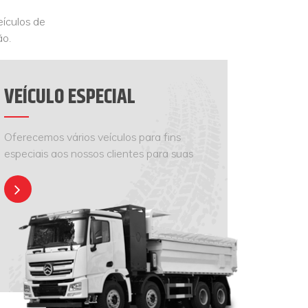
eículos de
ão.
VEÍCULO ESPECIAL
Oferecemos vários veículos para fins
especiais aos nossos clientes para suas
diversas necessidades.