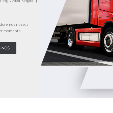
ong, Ankai, Kinglong,
udaremos nossos
uer momento.
-NOS