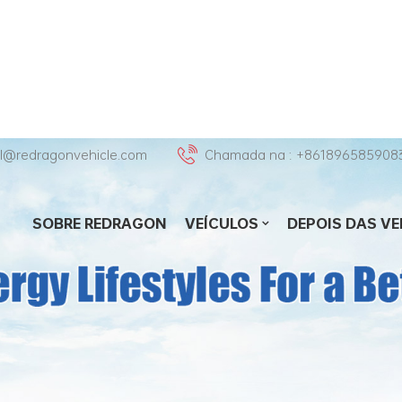
hl@redragonvehicle.com
Chamada na : +861896585908
SOBRE REDRAGON
VEÍCULOS
DEPOIS DAS V