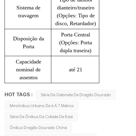
Sistema de
dianteiro/traseiro
travagem
(Opções: Tipo de
disco, Retardador)
Porta Central
Disposição da
(Opções: Porta
Porta
dupla traseira)
Capacidade
nominal de
até 21
assentos
HOT TAGS :
Série De Gabinete De Dragão Dourado
Miniônibus Urbano De 6 A 7 Metros
Série De Ônibus Da Cidade De Kast
Ônibus Dragão Dourado China