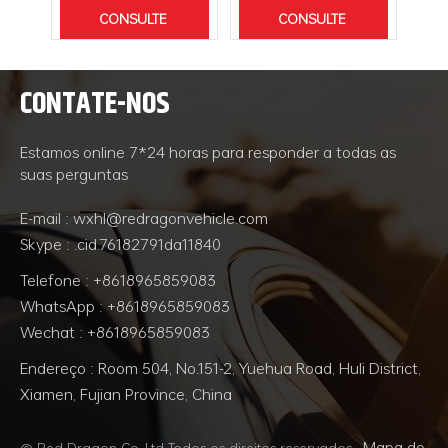
é t
CONSULTE
CONSULTE
pol
d
MAIS
MAIS
sub
CONTATE-NOS
INFORMAÇÃO
INFORMAÇÃO
ren
pod
Estamos online 7*24 horas para responder a todas as
e o 
suas perguntas
co
E-mail : wxhl@redragonvehicle.com
ele
Skype : .cid.76182791da11840
te
red
Telefone : +8618965859083
r
WhatsApp : +8618965859083
Wechat : +8618965859083
Endereço : Room 504, No.151-2, Yuehua Road, Huli District,
Xiamen, Fujian Province, China
Mapa do
© Red Dragon Co.,Ltd Todos os direitos reservados.