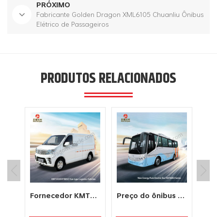
PRÓXIMO
Fabricante Golden Dragon XML6105 Chuanliu Ônibus
Elétrico de Passageiros
PRODUTOS RELACIONADOS
Manufatura KMT6110SD6 Primário E Secundário 56 Assentos Ônibus Escolar Para Venda
Fornecedor KMT5030XXYBEV3 Van tipo veículo de logística elétrico puro
Preço do ônibus elétrico puro de 8 metros e 34 lugares do fornecedor New Energy
O ôn