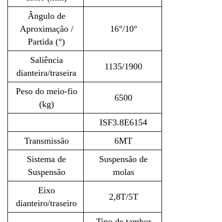
Ângulo de
Aproximação /
16°/10°
Partida (°)
Saliência
1135/1900
dianteira/traseira
Peso do meio-fio
6500
(kg)
ISF3.8E6154
Transmissão
6MT
Sistema de
Suspensão de
Suspensão
molas
Eixo
2,8T/5T
dianteiro/traseiro
Tipo de tambor