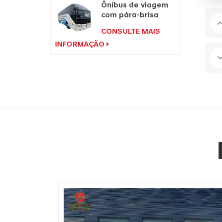
Ônibus de viagem
com pára-brisa
duplo preço de
CONSULTE MAIS
ônibus de 49
INFORMAÇÃO
lugares para venda