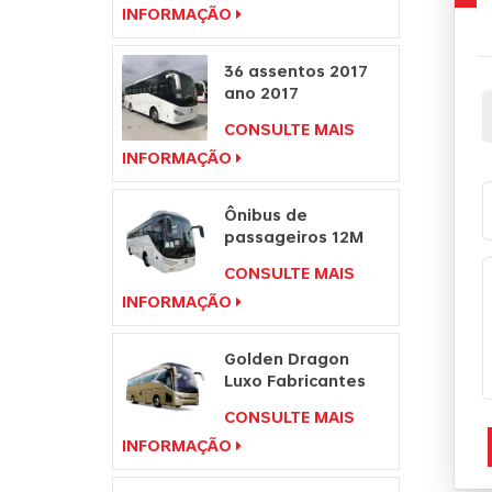
INFORMAÇÃO
Motor Diesel
36 assentos 2017
ano 2017
fabricantes de
CONSULTE MAIS
ônibus de
INFORMAÇÃO
passageiros com
volante à direita
Ônibus de
passageiros 12M
para venda Preço
CONSULTE MAIS
de ônibus
INFORMAÇÃO
Fabricantes de
ônibus de viagem
Golden Dragon
Luxo Fabricantes
de Passageiros
CONSULTE MAIS
Ônibus de Viagem
INFORMAÇÃO