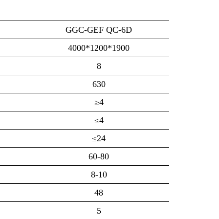
GGC-GEF QC-6D
4000*1200*1900
8
630
≥4
≤4
≤24
60-80
8-10
48
5