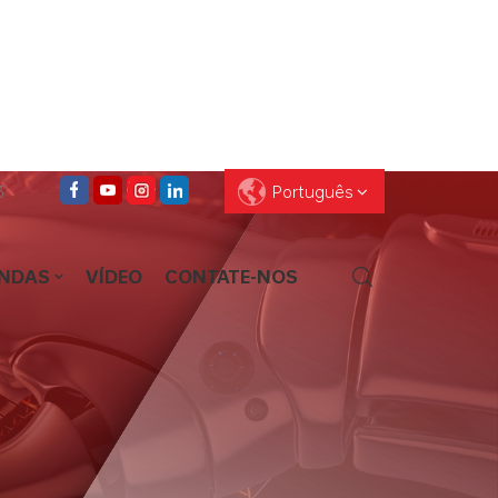
3
Português
ENDAS
VÍDEO
CONTATE-NOS
English
Français
Deutsch
Pусский
Español
العربية
ไทย
עברית
中文
Português