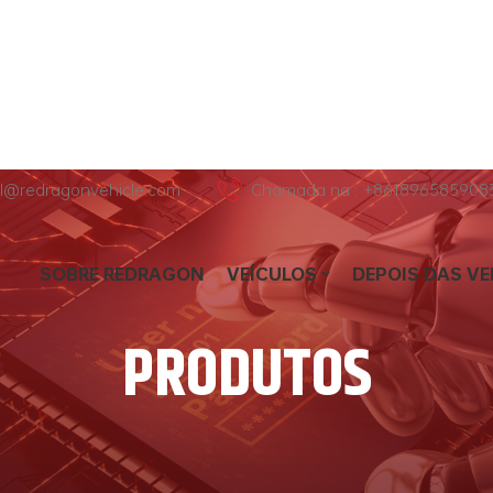
hl@redragonvehicle.com
Chamada na : +861896585908
SOBRE REDRAGON
VEÍCULOS
DEPOIS DAS V
PRODUTOS