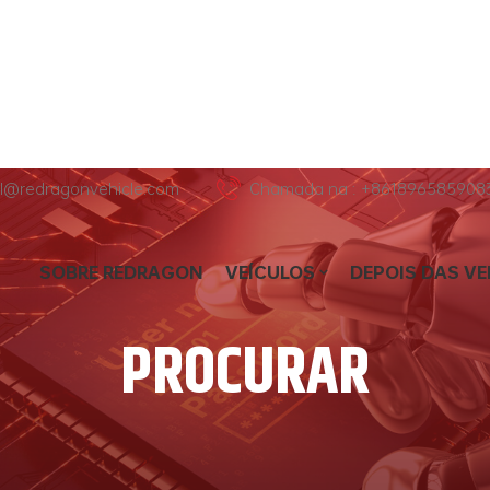
hl@redragonvehicle.com
Chamada na : +861896585908
SOBRE REDRAGON
VEÍCULOS
DEPOIS DAS V
PROCURAR