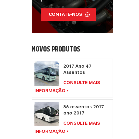
CONTATE-NOS
NOVOS PRODUTOS
2017 Ano 47
Assentos
Fabricantes de
CONSULTE MAIS
Ônibus à Direita
INFORMAÇÃO
Motor Diesel
36 assentos 2017
ano 2017
fabricantes de
CONSULTE MAIS
ônibus de
INFORMAÇÃO
passageiros com
volante à direita