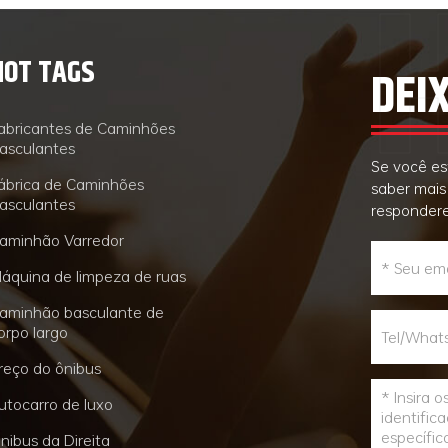
HOT TAGS
DEI
abricantes de Caminhões
asculantes
Se você es
ábrica de Caminhões
saber mais
asculantes
respondere
aminhão Varredor
áquina de limpeza de ruas
aminhão basculante de
orpo largo
reço do ônibus
utocarro de luxo
nibus da Direita