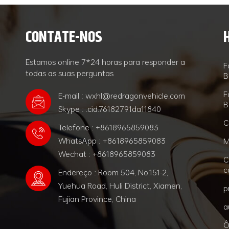
CONTATE-NOS
Estamos online 7*24 horas para responder a
F
todas as suas perguntas
B
F
E-mail : wxhl@redragonvehicle.com
B
Skype : .cid.76182791da11840
C
Telefone : +8618965859083
WhatsApp : +8618965859083
M
Wechat : +8618965859083
C
c
Endereço : Room 504, No.151-2,
Yuehua Road, Huli District, Xiamen,
p
Fujian Province, China
a
Ô