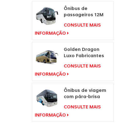
Ônibus de
passageiros 12M
para venda Preço
CONSULTE MAIS
de ônibus
INFORMAÇÃO
Fabricantes de
ônibus de viagem
Golden Dragon
Luxo Fabricantes
de Passageiros
CONSULTE MAIS
Ônibus de Viagem
INFORMAÇÃO
Ônibus de viagem
com pára-brisa
duplo preço de
CONSULTE MAIS
ônibus de 49
INFORMAÇÃO
lugares para venda