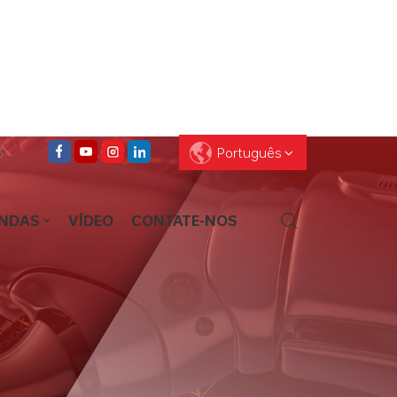
3
Português
ENDAS
VÍDEO
CONTATE-NOS
English
Français
Deutsch
Pусский
Español
العربية
ไทย
עברית
中文
Português