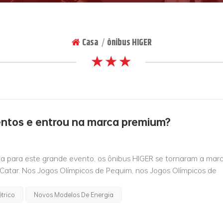
Casa
ônibus HIGER
|
★ ★ ★
entos e entrou na marca premium?
a para este grande evento, os ônibus HIGER se tornaram a mar
atar. Nos Jogos Olímpicos de Pequim, nos Jogos Olímpicos de
 da África, na Copa Árabe, na Copa da União Af...
trico
Novos Modelos De Energia