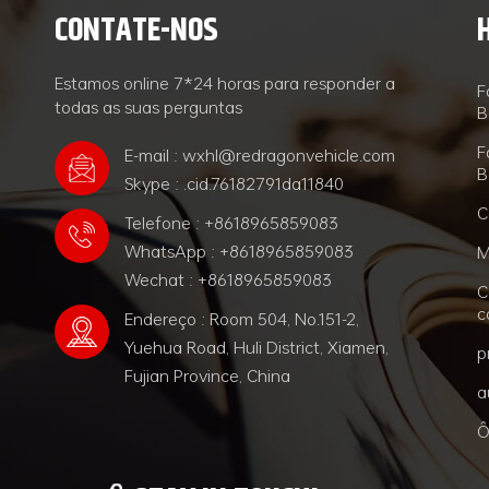
CONTATE-NOS
Estamos online 7*24 horas para responder a
F
todas as suas perguntas
B
F
E-mail : wxhl@redragonvehicle.com
B
Skype : .cid.76182791da11840
C
Telefone : +8618965859083
WhatsApp : +8618965859083
M
Wechat : +8618965859083
C
c
Endereço : Room 504, No.151-2,
Yuehua Road, Huli District, Xiamen,
p
Fujian Province, China
a
Ô