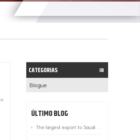
CATEGORIAS
Blogue
ca
ÚLTIMO BLOG
The largest export to Saudi Arabia this year! 780 Suzhou King Long buses add color to the "Belt and Road"