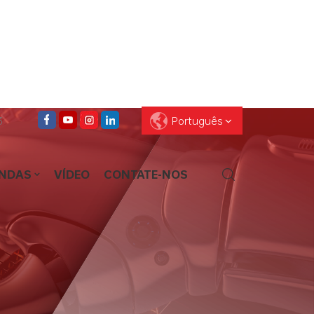
3
Português
ENDAS
VÍDEO
CONTATE-NOS
English
Français
Deutsch
Pусский
Español
العربية
ไทย
עברית
中文
Português