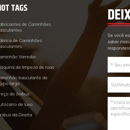
HOT TAGS
DEI
abricantes de Caminhões
asculantes
Se você es
ábrica de Caminhões
saber mais
asculantes
respondere
aminhão Varredor
áquina de limpeza de ruas
aminhão basculante de
orpo largo
reço do ônibus
utocarro de luxo
nibus da Direita