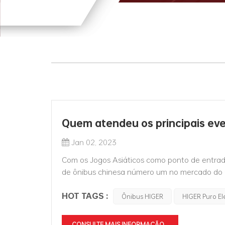
Quem atendeu os principais ev
Jan 02, 2023
Com os Jogos Asiáticos como ponto de entrad
de ônibus chinesa número um no mercado do C
Inverno, na Copa do Mundo da Rússia, na Copa
HOT TAGS :
Ônibus HIGER
HIGER Puro Elé
CONSULTE MAIS INFORMAÇÃO