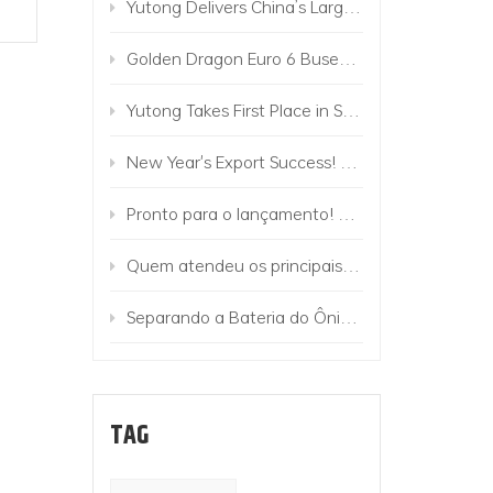
Yutong Delivers China’s Largest Commercial Vehicle Order Along Belt and Road to Uzbekistan
Golden Dragon Euro 6 Buses Operate in Israel
Yutong Takes First Place in Sales of Electric Buses in Europe!
New Year's Export Success! 224 Golden Dragon Buses to Mongolia
Pronto para o lançamento! Golden Dragon Electric Truck Matrix é lançada
Quem atendeu os principais eventos e entrou na marca premium?
Separando a Bateria do Ônibus! O veículo de troca de bateria Golden Dragon está chegando com Mighty
TAG