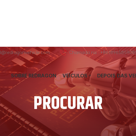
hl@redragonvehicle.com
Chamada na : +861896585908
SOBRE REDRAGON
VEÍCULOS
DEPOIS DAS V
PROCURAR