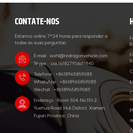
CONTATE-NOS
Estamos online 7*24 horas para responder a
F
todas as suas perguntas
B
F
E-mail : wxhl@redragonvehicle.com
B
Skype : .cid.76182791da11840
C
Telefone : +8618965859083
WhatsApp : +8618965859083
M
Wechat : +8618965859083
C
c
Endereço : Room 504, No.151-2,
Yuehua Road, Huli District, Xiamen,
p
Fujian Province, China
a
Ô