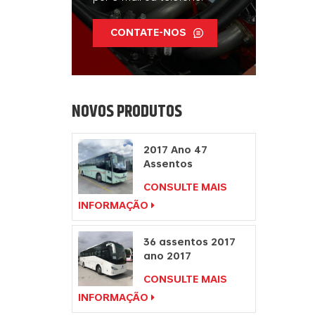
CONTATE-NOS
NOVOS PRODUTOS
2017 Ano 47
Assentos
Fabricantes de
CONSULTE MAIS
Ônibus à Direita
INFORMAÇÃO
Motor Diesel
36 assentos 2017
ano 2017
fabricantes de
CONSULTE MAIS
ônibus de
INFORMAÇÃO
passageiros com
volante à direita