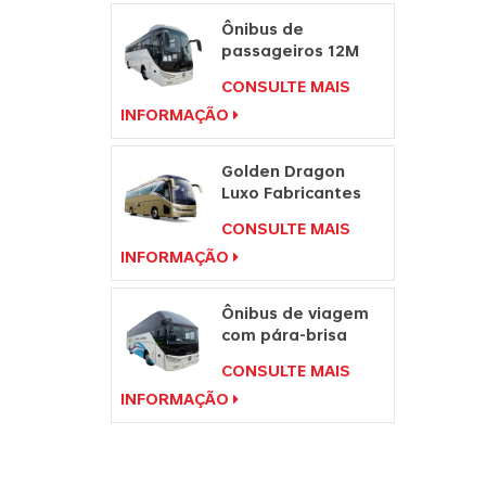
Ônibus de
passageiros 12M
para venda Preço
CONSULTE MAIS
de ônibus
INFORMAÇÃO
Fabricantes de
ônibus de viagem
Golden Dragon
Luxo Fabricantes
de Passageiros
CONSULTE MAIS
Ônibus de Viagem
INFORMAÇÃO
Ônibus de viagem
com pára-brisa
duplo preço de
CONSULTE MAIS
ônibus de 49
INFORMAÇÃO
lugares para venda