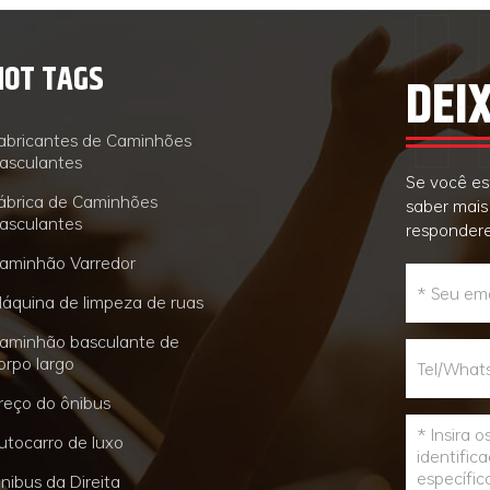
HOT TAGS
DEI
abricantes de Caminhões
asculantes
Se você es
ábrica de Caminhões
saber mais
asculantes
respondere
aminhão Varredor
áquina de limpeza de ruas
aminhão basculante de
orpo largo
reço do ônibus
utocarro de luxo
nibus da Direita