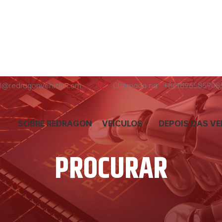
hl@redragonvehicle.com
Chamada na : +861896585908
SOBRE REDRAGON
VEÍCULOS
DEPOIS DAS V
PROCURAR