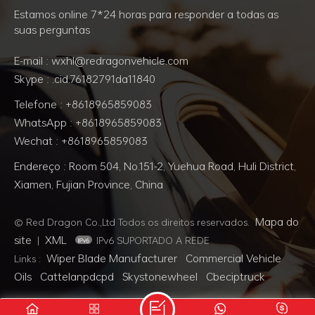
Estamos online 7*24 horas para responder a todas as
suas perguntas
E-mail : wxhl@redragonvehicle.com
Skype : .cid.76182791da11840
Telefone : +8618965859083
WhatsApp : +8618965859083
Wechat : +8618965859083
Endereço : Room 504, No.151-2, Yuehua Road, Huli District,
Xiamen, Fujian Province, China
Mapa do
© Red Dragon Co.,Ltd Todos os direitos reservados.
site
XML
|
IPv6 SUPORTADO A REDE
Wiper Blade Manufacturer
Commercial Vehicle
Links :
Oils
Cattelanpdcpd
Skystonewheel
Cbeciptruck